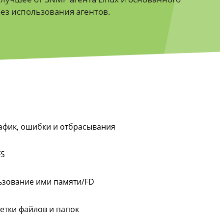
ез использования агентов.
рафик, ошибки и отбрасывания
FS
ьзование ими памяти/FD
етки файлов и папок