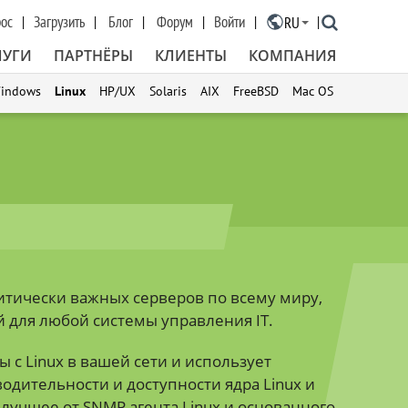
рос
Загрузить
Блог
Форум
Войти
RU
×
ЛУГИ
ПАРТНЁРЫ
КЛИЕНТЫ
КОМПАНИЯ
indows
Linux
HP/UX
Solaris
AIX
FreeBSD
Mac OS
итически важных серверов по всему миру,
й для любой системы управления IT.
 с Linux в вашей сети и использует
одительности и доступности ядра Linux и
лучшее от SNMP агента Linux и основанного