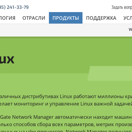
Задать воп
95) 241-33-79
ЛОГИЯ
ОТРАСЛИ
ПРОДУКТЫ
ПОДДЕРЖКА
УС
W
ux
азличных дистрибутивах Linux работают миллионы кр
елает мониторинг и управление Linux важной задаче
Gate Network Manager автоматически находит машины
лько способов сбора всех параметров, метрик произв
енных на нём процессов. Network Manager получает 